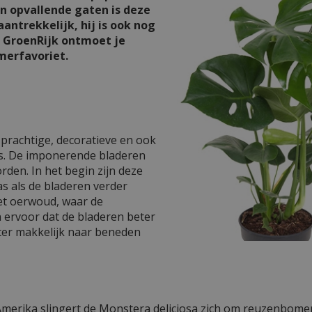
jn opvallende gaten is deze
antrekkelijk, hij is ook nog
j GroenRijk ontmoet je
erfavoriet.
 prachtige, decoratieve en ook
is. De imponerende bladeren
den. In het begin zijn deze
s als de bladeren verder
het oerwoud, waar de
n ervoor dat de bladeren beter
ter makkelijk naar beneden
merika slingert de Monstera deliciosa zich om reuzenbome