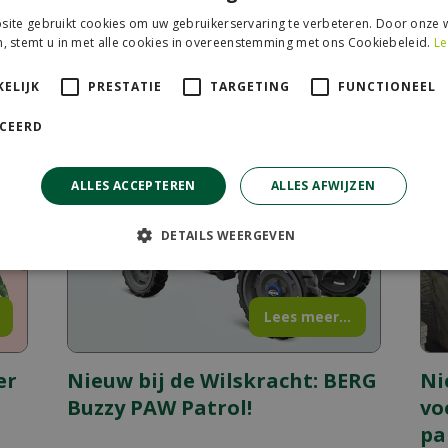
ite gebruikt cookies om uw gebruikerservaring te verbeteren. Door onze w
, stemt u in met alle cookies in overeenstemming met ons Cookiebeleid.
Le
olgende berichten:
ELIJK
PRESTATIE
TARGETING
FUNCTIONEEL
ICEERD
ALLES ACCEPTEREN
ALLES AFWIJZEN
DETAILS WEERGEVEN
Lees meer...
er
Nieuw bij de Wilskracht: BERG
Ni
Buzzy PAW Patrol!
vo
pa