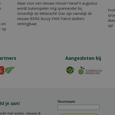
e
Klaar voor een nieuwe missie? Vanaf 6 augustus
n
wordt buitenspelen nóg spannender bij
Prof
GroenRijk de Wilskracht! Dan zijn namelijk de
Groe
nieuwe BERG Buzzy PAW Patrol skelters
dive
n en
verkrijgbaar.
op!
r op
artners
Aangesloten bij
Voornaam
d je aan!
ief met acties, nieuws &