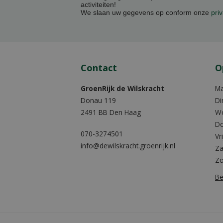
activiteiten!
We slaan uw gegevens op conform onze
priv
Contact
O
GroenRijk de Wilskracht
M
Donau 119
Di
2491 BB Den Haag
W
Do
070-3274501
Vr
info@dewilskracht.groenrijk.nl
Za
Z
Be