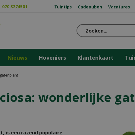
070 3274501
Tuintips
Cadeaubon
Vacatures
Nieuws
Hoveniers
Klantenkaart
Tui
 gatenplant
ciosa: wonderlijke ga
t, is een razend populaire