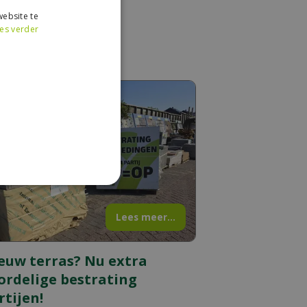
ebsite te
es verder
Lees meer...
euw terras? Nu extra
ordelige bestrating
rtijen!