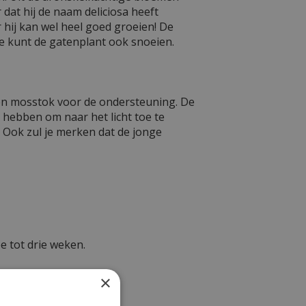
dat hij de naam deliciosa heeft
 hij kan wel heel goed groeien! De
e kunt de gatenplant ook snoeien.
en mosstok voor de ondersteuning. De
g hebben om naar het licht toe te
. Ook zul je merken dat de jonge
e tot drie weken.
×