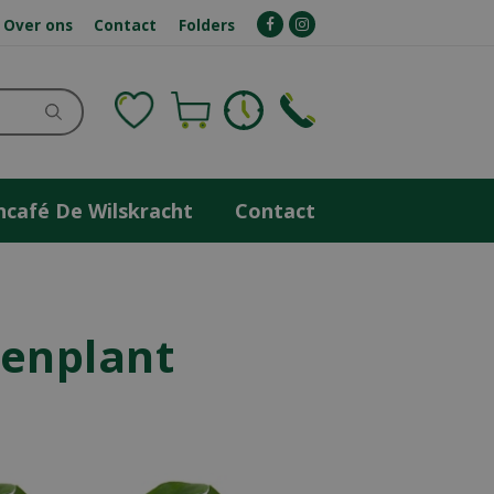
Over ons
Contact
Folders
ncafé De Wilskracht
Contact
tenplant