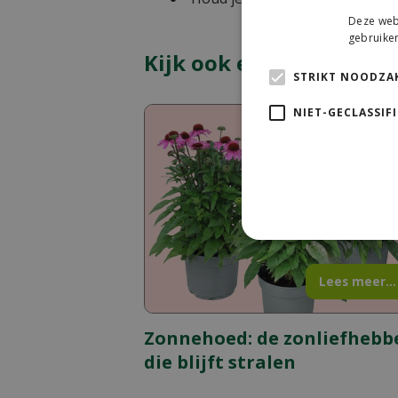
Deze webs
gebruiken
Kijk ook eens naar de v
STRIKT NOODZAK
NIET-GECLASSIF
Lees meer...
Zonnehoed: de zonliefhebb
die blijft stralen