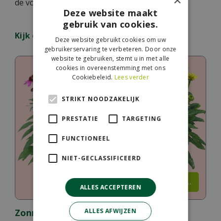
×
de voordelen van dit zwarte goud!
Deze website maakt
gebruik van cookies.
Kijk ook eens naar de volgende berichten:
Deze website gebruikt cookies om uw
gebruikerservaring te verbeteren. Door onze
website te gebruiken, stemt u in met alle
cookies in overeenstemming met ons
Cookiebeleid.
Lees verder
STRIKT NOODZAKELIJK
PRESTATIE
TARGETING
FUNCTIONEEL
NIET-GECLASSIFICEERD
Lees meer...
ALLES ACCEPTEREN
Zonnehoed: de zonliefhebber die blijft
ALLES AFWIJZEN