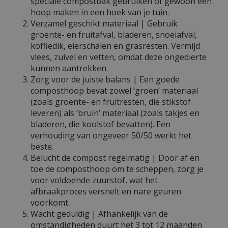
speciale compostbak gebruiken of gewoon een
hoop maken in een hoek van je tuin.
Verzamel geschikt materiaal | Gebruik
groente- en fruitafval, bladeren, snoeiafval,
koffiedik, eierschalen en grasresten. Vermijd
vlees, zuivel en vetten, omdat deze ongedierte
kunnen aantrekken.
Zorg voor de juiste balans | Een goede
composthoop bevat zowel ‘groen’ materiaal
(zoals groente- en fruitresten, die stikstof
leveren) als ‘bruin’ materiaal (zoals takjes en
bladeren, die koolstof bevatten). Een
verhouding van ongeveer 50/50 werkt het
beste.
Belucht de compost regelmatig | Door af en
toe de composthoop om te scheppen, zorg je
voor voldoende zuurstof, wat het
afbraakproces versnelt en nare geuren
voorkomt.
Wacht geduldig | Afhankelijk van de
omstandigheden duurt het 3 tot 12 maanden