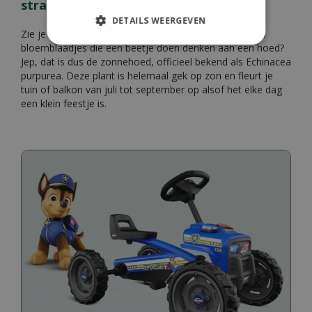
stralen
DETAILS WEERGEVEN
Zie je die vrolijke bloemen met hun stekelige hartje en
bloemblaadjes die een beetje doen denken aan een hoed?
Jep, dat is dus de zonnehoed, officieel bekend als Echinacea
purpurea. Deze plant is helemaal gek op zon en fleurt je
tuin of balkon van juli tot september op alsof het elke dag
een klein feestje is.