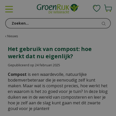
G
a
n
a
a
r
c
Nieuws
o
n
Het gebruik van compost: hoe
t
werkt dat nu eigenlijk?
e
n
Gepubliceerd op
24 februari 2025
t
Compost
is een waardevolle, natuurlijke
bodemverbeteraar die je eenvoudig zelf kunt
maken. Maar wat is compost precies, hoe werkt het
en waarom is het zo goed voor je tuin? In deze blog
duiken we in de wereld van composteren en leer je
hoe je zelf aan de slag kunt gaan met dit zwarte
goud voor je planten!