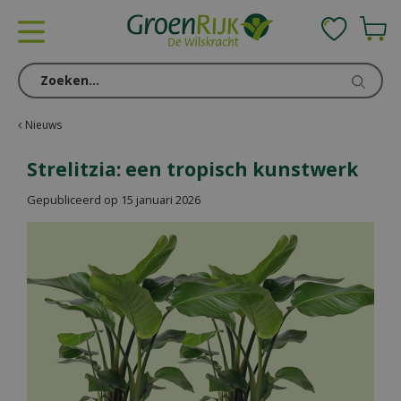
G
a
n
a
a
r
c
Nieuws
o
n
Strelitzia: een tropisch kunstwerk
t
Gepubliceerd op
15 januari 2026
e
n
t