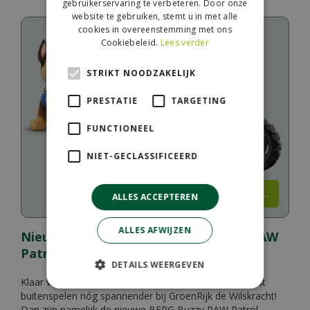
gebruikerservaring te verbeteren. Door onze
website te gebruiken, stemt u in met alle
cookies in overeenstemming met ons
Cookiebeleid.
Lees verder
STRIKT NOODZAKELIJK
PRESTATIE
TARGETING
FUNCTIONEEL
NIET-GECLASSIFICEERD
Lees meer...
ALLES ACCEPTEREN
ALLES AFWIJZEN
Nieuw bij de Wilskracht: BERG Buzzy PAW
Patrol!
DETAILS WEERGEVEN
Klaar voor een nieuwe missie? Vanaf 6 augustus wordt
buitenspelen nóg spannender bij GroenRijk de Wilskracht!
Dan zijn namelijk de nieuwe BERG Buzzy PAW Patrol