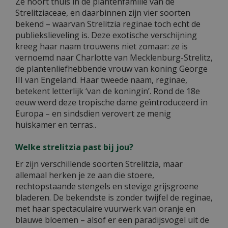
Ze hoort thuis in de plantenfamilie van de
Strelitziaceae, en daarbinnen zijn vier soorten
bekend – waarvan Strelitzia reginae toch echt de
publiekslieveling is. Deze exotische verschijning
kreeg haar naam trouwens niet zomaar: ze is
vernoemd naar Charlotte van Mecklenburg-Strelitz,
de plantenliefhebbende vrouw van koning George
III van Engeland. Haar tweede naam, reginae,
betekent letterlijk ‘van de koningin’. Rond de 18e
eeuw werd deze tropische dame geïntroduceerd in
Europa – en sindsdien verovert ze menig
huiskamer en terras..
Welke strelitzia past bij jou?
Er zijn verschillende soorten Strelitzia, maar
allemaal herken je ze aan die stoere,
rechtopstaande stengels en stevige grijsgroene
bladeren. De bekendste is zonder twijfel de reginae,
met haar spectaculaire vuurwerk van oranje en
blauwe bloemen – alsof er een paradijsvogel uit de