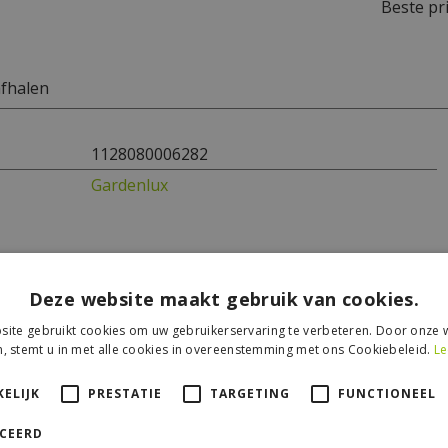
Beste pri
afhalen
1128080006282
Gardenlux
Deze website maakt gebruik van cookies.
ite gebruikt cookies om uw gebruikerservaring te verbeteren. Door onze w
, stemt u in met alle cookies in overeenstemming met ons Cookiebeleid.
Le
ELIJK
PRESTATIE
TARGETING
FUNCTIONEEL
ICEERD