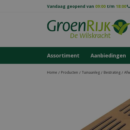
Ga
Vandaag geopend van
09:00
t/m
18:00
naar
content
Assortiment
Aanbiedingen
Home
Producten
Tuinaanleg
Bestrating
Afw