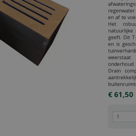
afwatering
regenwater 
en af te voe
Het robuu
natuurlijke
geeft. Dit 
en is gesch
tuinverha
weerstaat 
onderhoud.
Drain com
aantrekke
buitenruimt
€
61
,
50