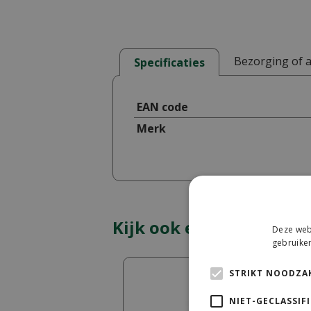
Bezorging of 
Specificaties
EAN code
Merk
Kijk ook eens naar:
Deze webs
gebruiken
STRIKT NOODZAK
NIET-GECLASSIF