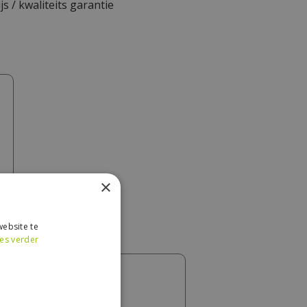
js / kwaliteits garantie
×
ebsite te
es verder