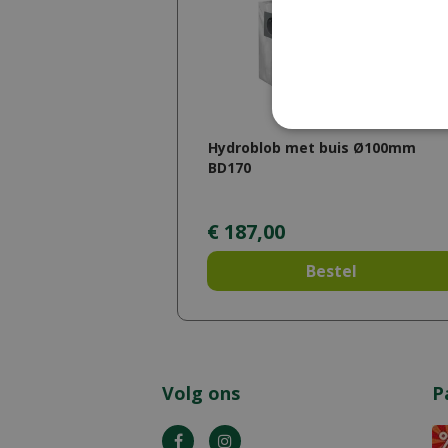
Hydroblob met buis Ø100mm
BD170
€
187
,
00
Bestel
Volg ons
P