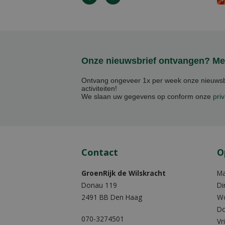
Onze nieuwsbrief ontvangen? Mel
Ontvang ongeveer 1x per week onze nieuwsbr
activiteiten!
We slaan uw gegevens op conform onze
priv
Contact
O
GroenRijk de Wilskracht
M
Donau 119
Di
2491 BB Den Haag
W
Do
070-3274501
Vr