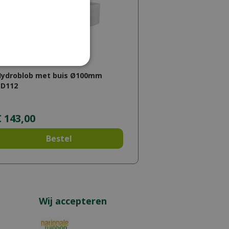
Hydroblob met buis Ø100mm
BD112
€
143
,
00
Bestel
Wij accepteren