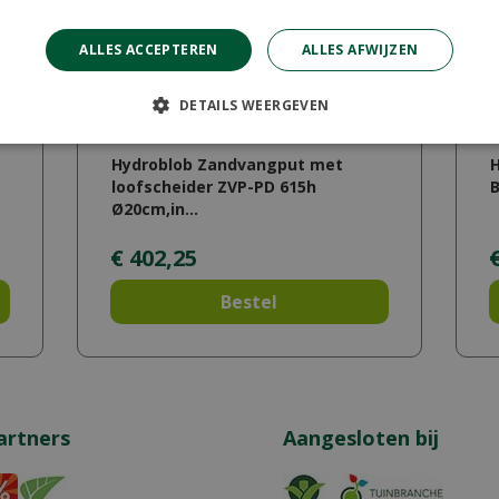
ALLES ACCEPTEREN
ALLES AFWIJZEN
DETAILS WEERGEVEN
Hydroblob Zandvangput met
loofscheider ZVP-PD 615h
Ø20cm,in…
€
402
,
25
Bestel
artners
Aangesloten bij