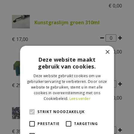
€
0
,
00
Kunstgraslijm groen 310ml
€
17
,
00
×
€
0
,
00
Deze website maakt
gebruik van cookies.
Lijmband zelfklevend 5m
Deze website gebruikt cookies om uw
gebruikerservaring te verbeteren. Door onze
€
29
,
99
website te gebruiken, stemt u in met alle
cookies in overeenstemming met ons
€
0
,
00
Cookiebeleid.
Lees verder
STRIKT NOODZAKELIJK
Schockpad 225x90x2,3
PRESTATIE
TARGETING
€
39
,
99