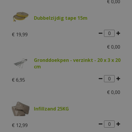
€
0
,
00
Dubbelzijdig tape 15m
€
19
,
99
€
0
,
00
Gronddoekpen - verzinkt - 20 x 3 x 20
cm
€
6
,
95
€
0
,
00
Infillzand 25KG
€
12
,
99