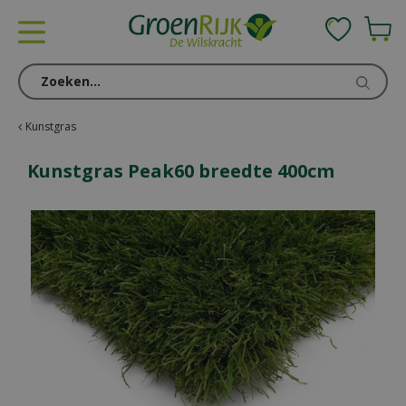
G
a
n
a
a
r
c
Kunstgras
o
n
Kunstgras Peak60 breedte 400cm
t
e
n
t