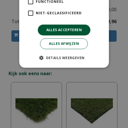
FUNCTIONEEL
€
0
,
00
NIET-GECLASSIFICEERD
Totaal
€
199
,
96
ALLES ACCEPTEREN
ALLES AFWIJZEN
DETAILS WEERGEVEN
Kijk ook eens naar: