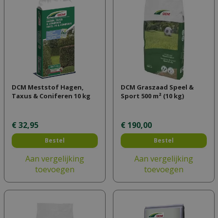
DCM Meststof Hagen,
DCM Graszaad Speel &
Taxus & Coniferen 10 kg
Sport 500 m² (10 kg)
€
32
,
95
€
190
,
00
Bestel
Bestel
Aan vergelijking
Aan vergelijking
toevoegen
toevoegen