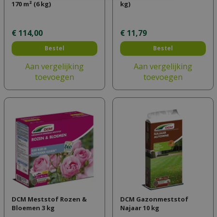
170 m² (6 kg)
kg)
€
114
,
00
€
11
,
79
Bestel
Bestel
Aan vergelijking
Aan vergelijking
toevoegen
toevoegen
DCM Meststof Rozen &
DCM Gazonmeststof
Bloemen 3 kg
Najaar 10 kg