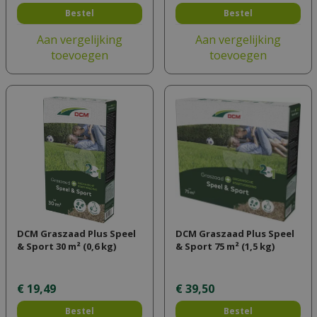
Bestel
Bestel
Aan vergelijking
Aan vergelijking
toevoegen
toevoegen
DCM Graszaad Plus Speel
DCM Graszaad Plus Speel
& Sport 30 m² (0,6 kg)
& Sport 75 m² (1,5 kg)
€
19
,
49
€
39
,
50
Bestel
Bestel