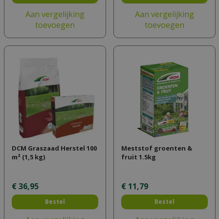
Aan vergelijking
Aan vergelijking
toevoegen
toevoegen
DCM Graszaad Herstel 100
Meststof groenten &
m² (1,5 kg)
fruit 1.5kg
€
36
,
95
€
11
,
79
Bestel
Bestel