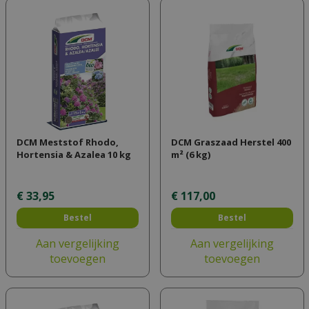
DCM Meststof Rhodo,
DCM Graszaad Herstel 400
Hortensia & Azalea 10 kg
m² (6 kg)
€
33
,
95
€
117
,
00
Bestel
Bestel
Aan vergelijking
Aan vergelijking
toevoegen
toevoegen