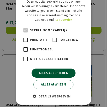
Deze website gebruikt cookies om uw
DCM Meststof Gazon Pur
DCM Graszaad Speel &
gebruikerservaring te verbeteren. Door onze
3 kg
Sport 250 m² (5 kg)
website te gebruiken, stemt u in met alle
cookies in overeenstemming met ons
Cookiebeleid.
Lees verder
€
17
,
79
€
103
,
00
Bestel
STRIKT NOODZAKELIJK
Bestel
Aan vergelijking
Aan vergelijking
PRESTATIE
TARGETING
toevoegen
toevoegen
FUNCTIONEEL
NIET-GECLASSIFICEERD
ALLES ACCEPTEREN
ALLES AFWIJZEN
DETAILS WEERGEVEN
DCM Graszaad Droogte
Meststof siertuin (mg 1.5