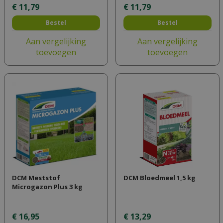
€
11
,
79
€
11
,
79
Bestel
Bestel
Aan vergelijking
Aan vergelijking
toevoegen
toevoegen
DCM Meststof
DCM Bloedmeel 1,5 kg
Microgazon Plus 3 kg
€
16
,
95
€
13
,
29