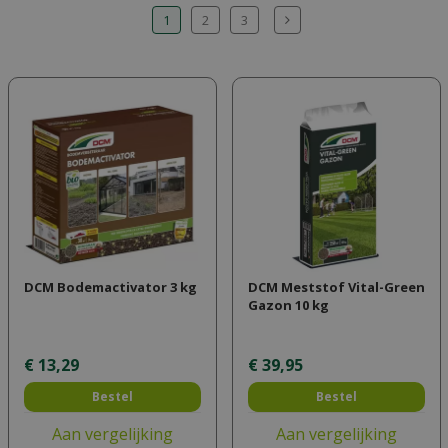
1
2
3
DCM Bodemactivator 3 kg
DCM Meststof Vital-Green
Gazon 10 kg
€
13
,
29
€
39
,
95
Bestel
Bestel
Aan vergelijking
Aan vergelijking