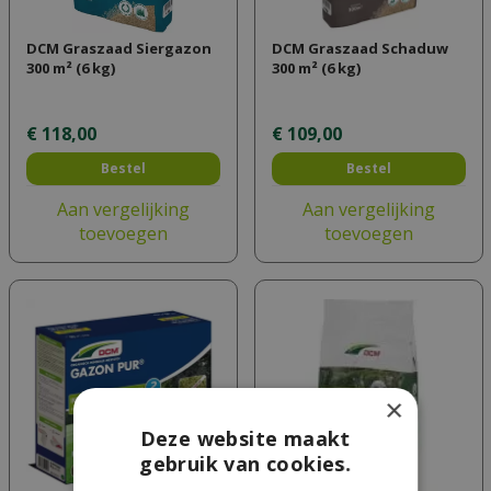
DCM Graszaad Siergazon
DCM Graszaad Schaduw
300 m² (6 kg)
300 m² (6 kg)
€
118
,
00
€
109
,
00
Bestel
Bestel
Aan vergelijking
Aan vergelijking
toevoegen
toevoegen
×
Deze website maakt
gebruik van cookies.