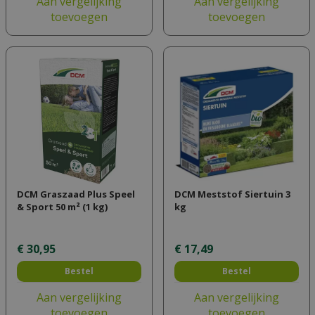
Aan vergelijking
Aan vergelijking
toevoegen
toevoegen
DCM Graszaad Plus Speel
DCM Meststof Siertuin 3
& Sport 50 m² (1 kg)
kg
€
30
,
95
€
17
,
49
Bestel
Bestel
Aan vergelijking
Aan vergelijking
toevoegen
toevoegen