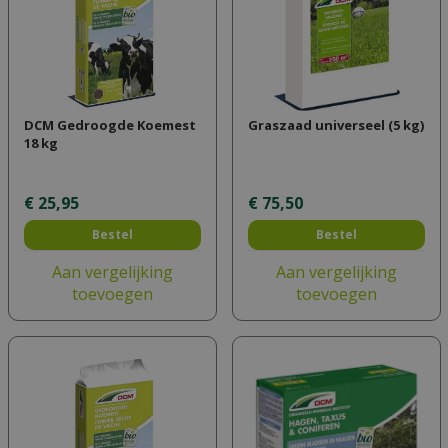
DCM Gedroogde Koemest
Graszaad universeel (5 kg)
18 kg
€
25
,
95
€
75
,
50
Bestel
Bestel
Aan vergelijking
Aan vergelijking
toevoegen
toevoegen