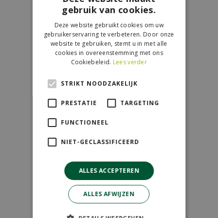
gebruik van cookies.
Contact
Deze website gebruikt cookies om uw
GroenRijk de Wilskracht
gebruikerservaring te verbeteren. Door onze
website te gebruiken, stemt u in met alle
Donau 119
cookies in overeenstemming met ons
2491 BB Den Haag
Cookiebeleid.
Lees verder
070-3274501
STRIKT NOODZAKELIJK
info@dewilskracht.groenrijk.nl
PRESTATIE
TARGETING
Openingstijden
FUNCTIONEEL
Maandag
09:00 - 18:00
NIET-GECLASSIFICEERD
Dinsdag
09:00 - 18:00
Woensdag
09:00 - 18:00
ALLES ACCEPTEREN
Donderdag
09:00 - 18:00
Vrijdag
09:00 - 18:00
ALLES AFWIJZEN
Zaterdag
09:00 - 17:00
Zondag
11:00 - 17:00