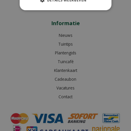
DETAILS WEERGEVEN
Bekijk extra openingstijden
Informatie
Nieuws
Tuintips
Plantengids
Tuincafé
Klantenkaart
Cadeaubon
Vacatures
Contact