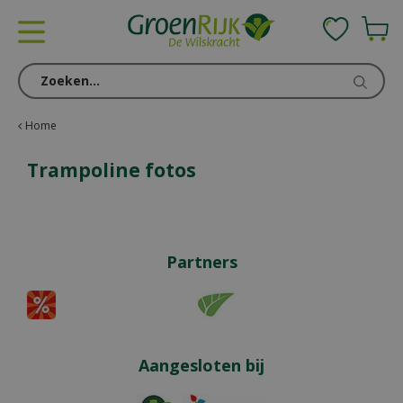
G
a
n
a
a
r
c
Home
o
n
Trampoline fotos
t
e
n
t
Partners
Aangesloten bij