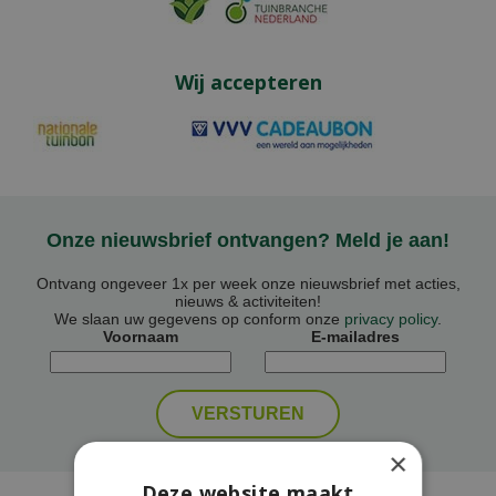
Wij accepteren
Onze nieuwsbrief ontvangen? Meld je aan!
Ontvang ongeveer 1x per week onze nieuwsbrief met acties,
nieuws & activiteiten!
We slaan uw gegevens op conform onze
privacy policy
.
Voornaam
E-mailadres
×
Deze website maakt