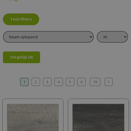
Toon filters
Vergelijk (0)
1
2
3
4
5
6
19