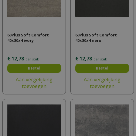
60Plus Soft Comfort
60Plus Soft Comfort
40x80x4 ivory
40x80x4 nero
€
12
,
78
€
12
,
78
per stuk
per stuk
Bestel
Bestel
Aan vergelijking
Aan vergelijking
toevoegen
toevoegen