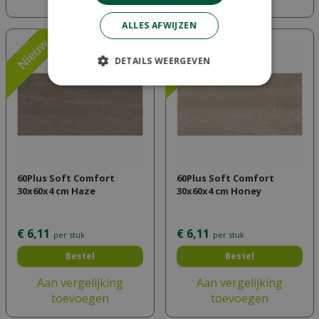
ALLES AFWIJZEN
DETAILS WEERGEVEN
60Plus Soft Comfort
60Plus Soft Comfort
30x60x4 cm Haze
30x60x4 cm Honey
€
6
,
11
€
6
,
11
per stuk
per stuk
Bestel
Bestel
Aan vergelijking
Aan vergelijking
toevoegen
toevoegen