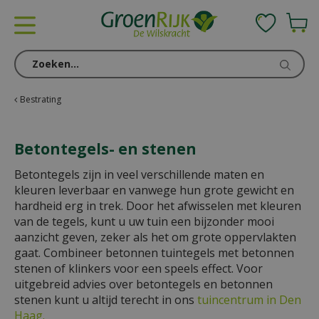
G
a
n
a
a
r
c
Bestrating
o
n
Betontegels- en stenen
t
e
Betontegels zijn in veel verschillende maten en
n
kleuren leverbaar en vanwege hun grote gewicht en
t
hardheid erg in trek. Door het afwisselen met kleuren
van de tegels, kunt u uw tuin een bijzonder mooi
aanzicht geven, zeker als het om grote oppervlakten
gaat. Combineer betonnen tuintegels met betonnen
stenen of klinkers voor een speels effect. Voor
uitgebreid advies over betontegels en betonnen
stenen
kunt u altijd terecht in ons
tuincentrum in Den
Haag.