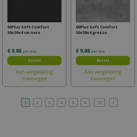
60Plus Soft Comfort
60Plus Soft Comfort
50x50x4 cm nero
50x50x4 grezzo
€
9
,
88
€
9
,
88
per stuk
per stuk
Bestel
Bestel
Aan vergelijking
Aan vergelijking
toevoegen
toevoegen
1
2
3
4
5
6
19