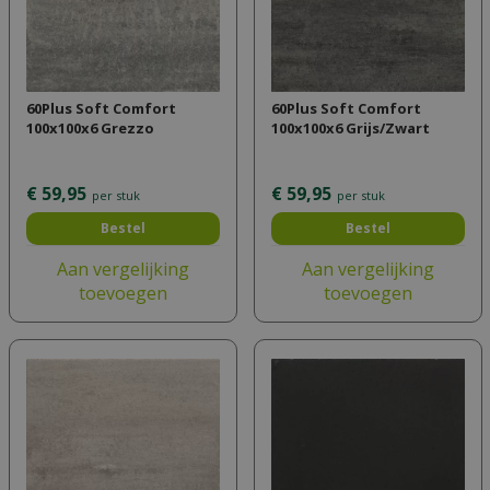
60Plus Soft Comfort
60Plus Soft Comfort
100x100x6 Grezzo
100x100x6 Grijs/Zwart
€
59
,
95
€
59
,
95
per stuk
per stuk
Bestel
Bestel
Aan vergelijking
Aan vergelijking
toevoegen
toevoegen