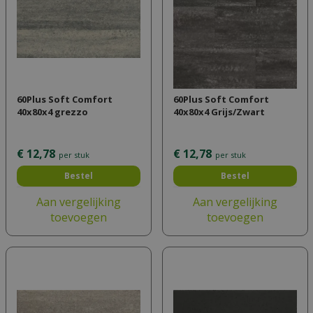
60Plus Soft Comfort
60Plus Soft Comfort
40x80x4 grezzo
40x80x4 Grijs/Zwart
€
12
,
78
€
12
,
78
per stuk
per stuk
Bestel
Bestel
Aan vergelijking
Aan vergelijking
toevoegen
toevoegen