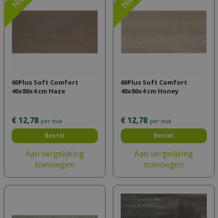
60Plus Soft Comfort
60Plus Soft Comfort
40x80x4 cm Haze
40x80x4 cm Honey
€
12
,
78
€
12
,
78
per stuk
per stuk
Bestel
Bestel
Aan vergelijking
Aan vergelijking
toevoegen
toevoegen