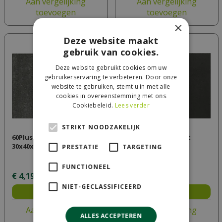
Aan vergelijking
Aan vergelijking
toevoegen
toevoegen
×
Deze website maakt
gebruik van cookies.
Deze website gebruikt cookies om uw
gebruikerservaring te verbeteren. Door onze
website te gebruiken, stemt u in met alle
cookies in overeenstemming met ons
Cookiebeleid.
Lees verder
STRIKT NOODZAKELIJK
60Plus Soft Comfort
60Plus Soft Comfort
30x40x6 Grijs/Zwart
30x40x6 nero
PRESTATIE
TARGETING
FUNCTIONEEL
€
4
,
19
€
4
,
19
per stuk
per stuk
NIET-GECLASSIFICEERD
Bestel
Bestel
Aan vergelijking
Aan vergelijking
ALLES ACCEPTEREN
toevoegen
toevoegen