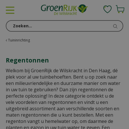
G
a
n
a
a
r
c
Tuininrichting
o
n
Regentonnen
t
e
Welkom bij GroenRijk de Wilskracht in Den Haag, dé
n
plek voor al uw tuinbehoeften. Bent u op zoek naar
t
een milieuvriendelijke en duurzame manier om water
in uw tuin te gebruiken? Dan zijn regentonnen de
perfecte oplossing! In deze categorie ontdekt u de
vele voordelen van regentonnen en vindt u een
uitgebreid assortiment aan verschillende soorten en
maten regentonnen die u kunt bestellen. Met een
regenton vangt u hemelwater op, om daarmee de
planten en gazon in uw tuin water te geven. Een