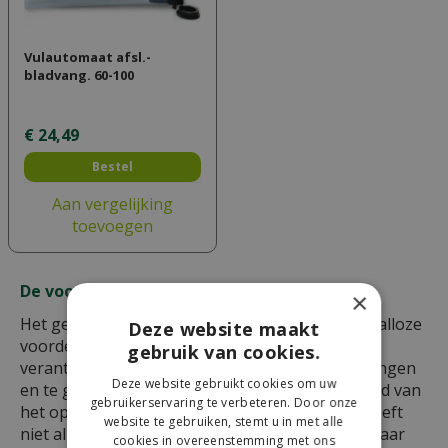
Vulautomaat afsl.-
bladvang. 60-100
€
24
,
49
Bestel
Aan vergelijking
toevoegen
De voordelen van een regenton
×
Het gebruik van een regenton in uw tuin biedt talloze
Deze website maakt
voordelen. Ten eerste is het een ecologisch
gebruik van cookies.
verantwoorde keuze. Door regenwater op te vangen
Deze website gebruikt cookies om uw
en te gebruiken, vermindert u uw afhankelijkheid van
gebruikerservaring te verbeteren. Door onze
het openbare watervoorzieningssysteem. Dit heeft
website te gebruiken, stemt u in met alle
niet alleen een positieve impact op het milieu, maar
cookies in overeenstemming met ons