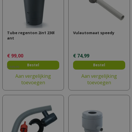
Tube regenton 2in1 230l
Vulautomaat speedy
ant
€
99
,
00
€
74
,
99
Bestel
Bestel
€
139
,
99
Aan vergelijking
Aan vergelijking
toevoegen
toevoegen