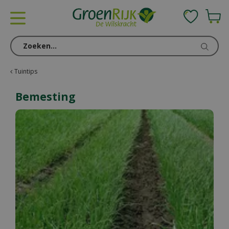
G
a
n
a
a
r
c
Tuintips
o
n
Bemesting
t
e
n
t