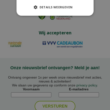
Aangesloten bij
DETAILS WEERGEVEN
Wij accepteren
Onze nieuwsbrief ontvangen? Meld je aan!
Ontvang ongeveer 1x per week onze nieuwsbrief met acties,
nieuws & activiteiten!
We slaan uw gegevens op conform onze
privacy policy
.
Voornaam
E-mailadres