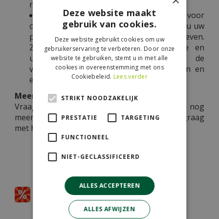
×
rozenperken.
Deze website maakt
Verse potgrond bevat voeding voor
gebruik van cookies.
ongeveer 5 weken. Na deze periode moet u uw
potplanten elke 2 à 3 weken bijvoeding geven.
Deze website gebruikt cookies om uw
Ze zullen u belonen met een langere en
gebruikerservaring te verbeteren. Door onze
uitbundigere bloei. Ideaal zijn de
website te gebruiken, stemt u in met alle
cookies in overeenstemming met ons
voedingstabletten die langzaam oplossen en
Cookiebeleid.
Lees verder
een langdurige werking hebben.
Meer weten?
STRIKT NOODZAKELIJK
Vraag onze tuinadviseurs gerust alles wat u nog
meer over bemesting wilt weten. Ze helpen u graag
PRESTATIE
TARGETING
met handige tips en goede raad.
FUNCTIONEEL
NIET-GECLASSIFICEERD
Partners
ALLES ACCEPTEREN
ALLES AFWIJZEN