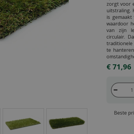
zorgt voor 
uitstraling
is gemaakt 
waardoor he
van zijn l
circulair. 
traditionel
te hanteren 
omstandigh
€
71
,
96
Beste pri