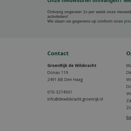
Onze nieuwsbrief ontvangen? Mel
Ontvang ongeveer 1x per week onze nieuwsbr
activiteiten!
We slaan uw gegevens op conform onze
priv
Contact
O
GroenRijk de Wilskracht
M
Donau 119
Di
2491 BB Den Haag
W
Do
070-3274501
Vr
info@dewilskracht.groenrijk.nl
Za
Z
Be