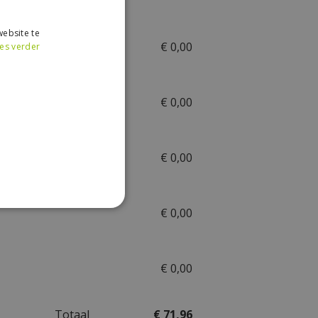
ebsite te
€
0
,
00
es verder
€
0
,
00
€
0
,
00
€
0
,
00
€
0
,
00
Totaal
€
71
,
96