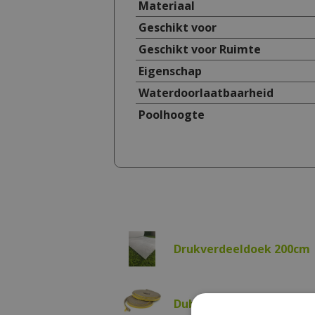
Materiaal
Geschikt voor
Geschikt voor Ruimte
Eigenschap
Waterdoorlaatbaarheid
Poolhoogte
Drukverdeeldoek 200cm
Dubbelzijdig tape 15m