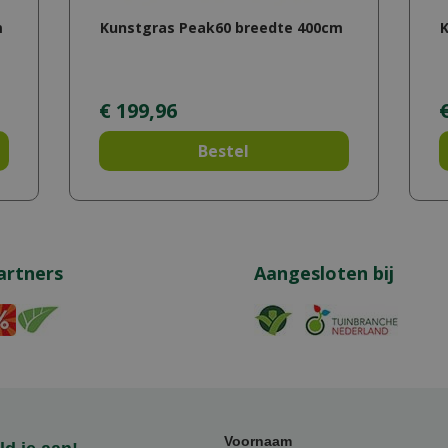
m
Kunstgras Peak60 breedte 400cm
K
€
199
,
96
Bestel
artners
Aangesloten bij
Voornaam