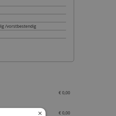
ig /vorstbestendig
€
0
,
00
×
€
0
,
00