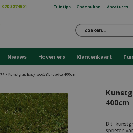
070 3274501
Tuintips
Cadeaubon
Vacatures
Nieuws
Hoveniers
Klantenkaart
Tui
ras
Kunstgras Easy_eco28 breedte 400cm
Kunstg
400cm
Dit kunstg
sprieten va