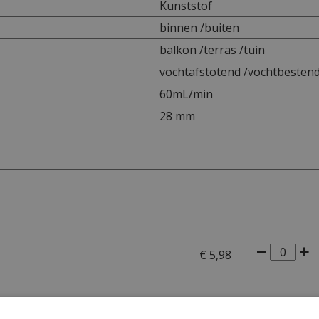
Kunststof
binnen /buiten
balkon /terras /tuin
vochtafstotend /vochtbestend
60mL/min
28 mm
€
5
,
98
€
19
,
99