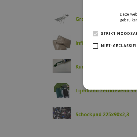
Deze webs
Gronddoekpen - verzinkt 
gebruiken
STRIKT NOODZAK
Infillzand 25KG
NIET-GECLASSIF
Kunstgraslijm groen 310
Lijmband zelfklevend 5
Schockpad 225x90x2,3