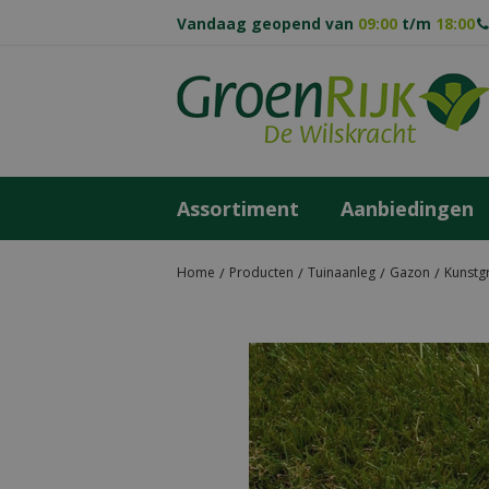
Ga
Vandaag geopend van
09:00
t/m
18:00
naar
content
Assortiment
Aanbiedingen
Home
Producten
Tuinaanleg
Gazon
Kunstg