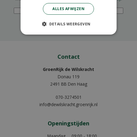
Voornaam
E-mailadres
ALLES AFWIJZEN
DETAILS WEERGEVEN
Contact
GroenRijk de Wilskracht
Donau 119
2491 BB Den Haag
070-3274501
info@dewilskracht.groenrijk.nl
Openingstijden
Maandag
09:00 - 18:00