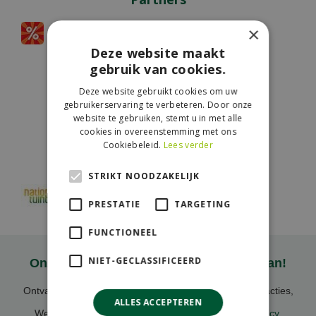
×
Deze website maakt
gebruik van cookies.
Aangesloten bij
Deze website gebruikt cookies om uw
gebruikerservaring te verbeteren. Door onze
website te gebruiken, stemt u in met alle
cookies in overeenstemming met ons
Cookiebeleid.
Lees verder
Wij accepteren
STRIKT NOODZAKELIJK
PRESTATIE
TARGETING
FUNCTIONEEL
NIET-GECLASSIFICEERD
Onze nieuwsbrief ontvangen? Meld je aan!
Ontvang ongeveer 1x per week onze nieuwsbrief met acties,
ALLES ACCEPTEREN
nieuws & activiteiten!
We slaan uw gegevens op conform onze
privacy policy
.