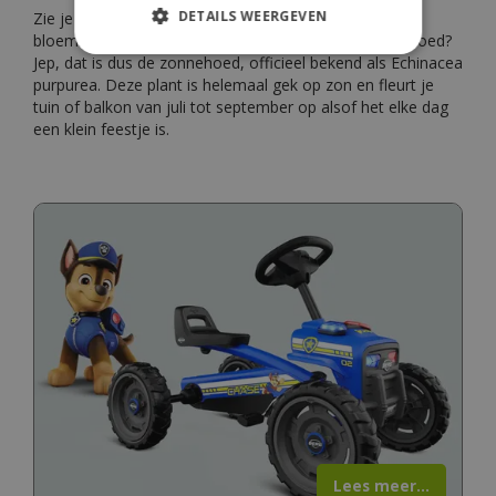
DETAILS WEERGEVEN
Zie je die vrolijke bloemen met hun stekelige hartje en
bloemblaadjes die een beetje doen denken aan een hoed?
Jep, dat is dus de zonnehoed, officieel bekend als Echinacea
purpurea. Deze plant is helemaal gek op zon en fleurt je
tuin of balkon van juli tot september op alsof het elke dag
een klein feestje is.
Lees meer...