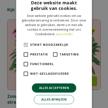
Deze website maakt
gebruik van cookies.
Kijk ook eens naar de volgende berichten:
Deze website gebruikt cookies om uw
gebruikerservaring te verbeteren. Door onze
website te gebruiken, stemt u in met alle
cookies in overeenstemming met ons
Cookiebeleid.
Lees verder
STRIKT NOODZAKELIJK
PRESTATIE
TARGETING
FUNCTIONEEL
NIET-GECLASSIFICEERD
Lees meer...
ALLES ACCEPTEREN
Zonnehoed: de zonliefhebber die blijft
ALLES AFWIJZEN
stralen