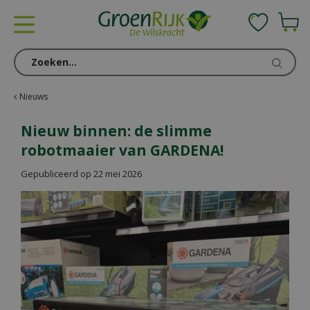
G
a
n
a
a
r
c
Nieuws
o
n
Nieuw binnen: de slimme
t
robotmaaier van GARDENA!
e
n
Gepubliceerd op
22 mei 2026
t